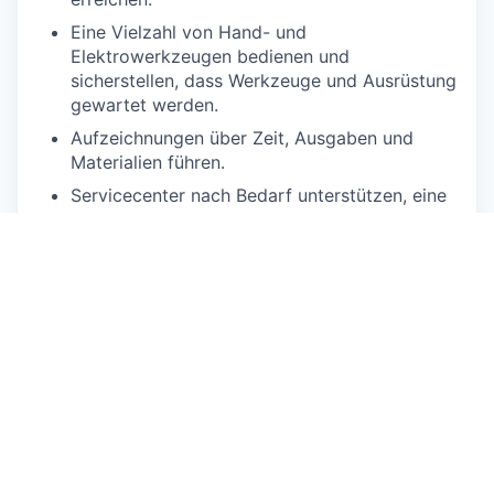
Eine Vielzahl von Hand- und
Elektrowerkzeugen bedienen und
sicherstellen, dass Werkzeuge und Ausrüstung
gewartet werden.
Aufzeichnungen über Zeit, Ausgaben und
Materialien führen.
Servicecenter nach Bedarf unterstützen, eine
kooperative Haltung und Teamgeist innerhalb
des Teams fördern, um gemeinsame Ziele zu
erreichen.
Ein individuelles Entwicklungsplan entwickeln
und aufrechterhalten, kontinuierlich Wissen
und Fähigkeiten erweitern, um mit sich
entwickelnden Technologien Schritt zu halten.
Qualifications
Erfolgreicher Abschluss einer Ausbildung als