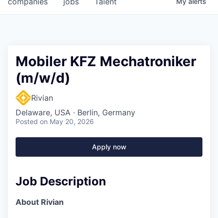
companies
jobs
Talent
My
alerts
Mobiler KFZ Mechatroniker
(m/w/d)
Rivian
Delaware, USA · Berlin, Germany
Posted
on May 20, 2026
Apply now
Job Description
About Rivian